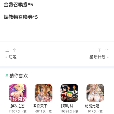
金幣召喚劵*5
調教物召喚劵*5
上一个
下一个
«
幻姬
星陨计划
»
猜你喜欢
胖次之恋
君临天下:女帝的后宫
【限时试聊】转生的我把涩情技能点满
绝能觉醒 M-08
11007次下载
6811次下载
10398次下载
917次下载