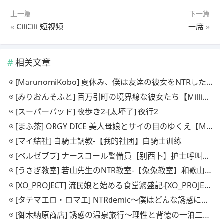
上一篇
下一篇
«
CiliCili 短视频
一席
»
相关文章
[MarunomiKobo] 夏休み、僕は友達の彼女をNTRした[丸见工房] 暑假期间，我抢走了朋友的女朋友。
[みりおんそふと] 百万引町の境界線な彼女たち【Million Soft】百万引镇边界上的少女们
[スーパーバッド] 夜歩き2-[太坏了] 夜行2
[まふ茶] ORGY DICE 美人母娘とサイの目のゆくえ【Mafucha】狂欢骰子：美丽母女与骰子的命运
[マイ結社] 白騎士調教-【我的社团】白骑士训练
[ベルゼブブ] ナースコール警備員【别西卜】护士呼叫保安
[うさぎ教室] 若山先生のNTR教室-【兔兔教室】和歌山老师的NTR教室
[XO_PROJECT] 流民娘と始める食堂繁盛記-[XO_PROJECT] 与一位难民女孩共同创办成功餐厅的故事
[タテマエロ・ロマエ] NTRdemic〜僕はどんな誘惑にも屈せず彼女を救い出す〜[Tatemaero Romae] NTRdemic ~我不会屈服于任何诱惑，我一定会救她~
[御木納原商店] 誘惑の温泉旅行～理性と背徳の一泊二日～【野原美纪书店】诱人的温泉之旅——两天一夜的理性与不道德