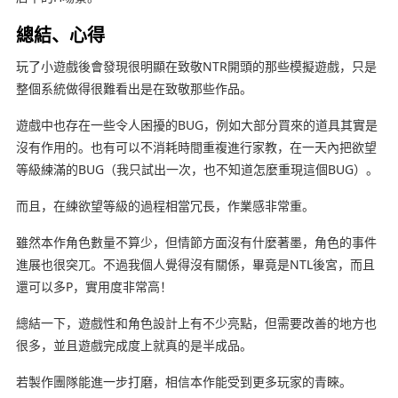
總結、心得
玩了小遊戲後會發現很明顯在致敬NTR開頭的那些模擬遊戲，只是
整個系統做得很難看出是在致敬那些作品。
遊戲中也存在一些令人困擾的BUG，例如大部分買來的道具其實是
沒有作用的。也有可以不消耗時間重複進行家教，在一天內把欲望
等級練滿的BUG（我只試出一次，也不知道怎麼重現這個BUG）。
而且，在練欲望等級的過程相當冗長，作業感非常重。
雖然本作角色數量不算少，但情節方面沒有什麼著墨，角色的事件
進展也很突兀。不過我個人覺得沒有關係，畢竟是NTL後宮，而且
還可以多P，實用度非常高！
總結一下，遊戲性和角色設計上有不少亮點，但需要改善的地方也
很多，並且遊戲完成度上就真的是半成品。
若製作團隊能進一步打磨，相信本作能受到更多玩家的青睞。