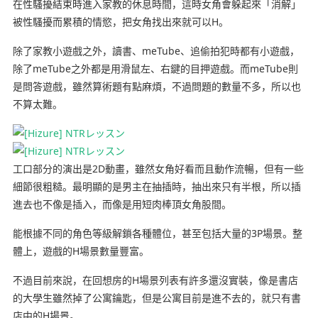
在性騷擾結束時進入家教的休息時間，這時女角會躲起來「消解」
被性騷擾而累積的情慾，把女角找出來就可以H。
除了家教小遊戲之外，讀書、meTube、追偷拍犯時都有小遊戲，
除了meTube之外都是用滑鼠左、右鍵的目押遊戲。而meTube則
是問答遊戲，雖然算術題有點麻煩，不過問題的數量不多，所以也
不算太難。
工口部分的演出是2D動畫，雖然女角好看而且動作流暢，但有一些
細節很粗糙。最明顯的是男主在抽插時，抽出來只有半根，所以插
進去也不像是插入，而像是用短肉棒頂女角股間。
能根據不同的角色等級解鎖各種體位，甚至包括大量的3P場景。整
體上，遊戲的H場景數量豐富。
不過目前來說，在回想房的H場景列表有許多還沒實裝，像是書店
的大學生雖然掉了公寓鑰匙，但是公寓目前是進不去的，就只有書
店中的H場景。