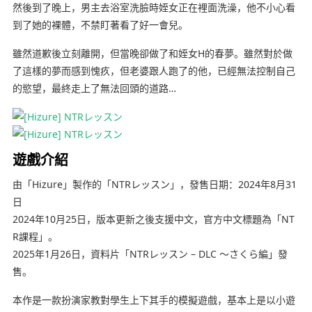
然後到了晚上，男主去浴室洗臉時姪女正在裡面洗澡，他不小心看
到了她的裸體，不禁盯著看了好一會兒。
雖然道歉後立刻離開，但當晚卻做了和姪女H的春夢。雖然對於做
了這樣的夢而感到愧疚，但老婆跟人跑了的他，已經無法控制自己
的慾望，最終走上了無法回頭的道路…
遊戲介紹
由「Hizure」製作的「NTRレッスン」，發售日期：2024年8月31
日
2024年10月25日，版本更新之後支援中文，官方中文標題為「NT
R課程」。
2025年1月26日，資料片「NTRレッスン – DLC ～さくら編」發
售。
本作是一款扮演家教對學生上下其手的模擬遊戲，基本上是以小遊