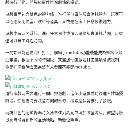
戲進行活動，並觸發事件推進劇情的模式。
遊戲畫面包含綠色的體力條，進行任何事件都會消耗體力，玩家可
以通過使用便當、飲料等道具，又或是在床上休息恢復體力。
遊戲中有時間系統，進行任意事件或進入建築都會消耗時間，玩家
也可以自由跳過時間。
一開始只能在便利店打工，解鎖了meTube功能後能成為知識型網
紅賺錢。根據不同的時間段，某些迷你遊戲或打工選項會被限制，
像是在深夜時會因為沒有人看而不能開meTube。
進行家教時需要進行一個目押遊戲，這個小遊戲成功後進入性騷擾
階段。性騷擾時要注意右側的藍條，積累過多會被兒子發現。
而粉紅色的絕頂條滿時女角會達到高潮並增加欲望等級。欲望等級
提高時能解鎖新的互動地點，新體位等等。