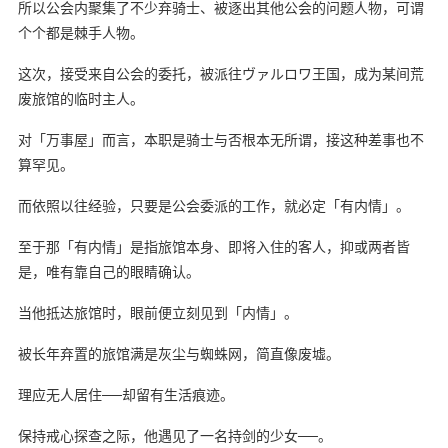
所以公会内聚集了不少弃骑士、被逐出其他公会的问题人物，可谓
个个都是棘手人物。
这次，接受来自公会的委托，被派往ヴァルロワ王国，成为某间荒
废旅馆的临时主人。
对「万事屋」而言，本职是骑士与否根本无所谓，接这种差事也不
算罕见。
而依照以往经验，只要是公会委派的工作，就必定「有内情」。
至于那「有内情」是指旅馆本身、即将入住的客人，抑或两者皆
是，唯有靠自己的眼睛确认。
当他抵达旅馆时，眼前便立刻见到「内情」。
被长年弃置的旅馆满是灰尘与蜘蛛网，简直像废墟。
理应无人居住──却留有生活痕迹。
保持戒心探查之际，他遇见了一名持剑的少女──。