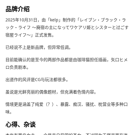
品牌介绍
2025年10月31日，由「kelp」制作的「レイブン・ブラック・ラ
ック・ライフ ～廃宿の主になってワケアリ姫とシスターと过ごす
宿屋ライフ～」正式发售。
已经说不上是新品牌，但异常低调。
目前能确认的是至今的两部作品都是由珈琲猫担任插画，矢口ヒメ
ロ负责剧本。
出道作的风评是CG与玩法都很多。
虽说是光鲜亮丽的偶像题材，但充满着色情内容。
情境更是涵盖了纯爱（？）、暴露、痴汉、骚扰、枕营业等多种口
味。
心得、杂谈