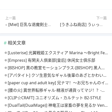
上一篇
下一篇
«
[Miel] 巨乳な退魔剣士ママは孕ませオナホ ～若い巨チンで雑魚牝化！人生捧げて媚び尽くす！～Miel】巨乳斩妖剑士妈妈怀孕自慰～巨屌青年把他变成女人！毕生奉承他！～
[うきふね商店] うぃっち・たっち・らいふ-【浮船书店】魔女之触生活
相关文章
[Lusterise] 光翼戦姫エクスティア Marina ～Bright Feather～【光辉化】光翼战姬艾克斯蒂亚·玛丽娜～明亮的羽毛～
[Empress] 有閑夫人倶楽部[皇后] 休闲女士俱乐部
[BISHOP] 黒の教室モーションプラス-[BISHOP] 黑人教室运动加
[アパタイト] クソ生意気なギャル後輩のあざとかわいい誘惑～先輩ってぇ、こんなので勃っちゃうんですかぁ♪～【Apatite】这位俏皮可爱的后辈女孩的诱惑真是让人欲罢不能~前辈，这种东西真的会让你硬起来吗？♪~
[paper cup and adult key] 兄ナマ！～お兄ちゃんのイク顔、全国に配信されてるよ？～【纸杯和成人钥匙】老大哥真人秀！~老大哥的高潮脸正在全国直播？~
[腰の火] 異世界転移ギャル-精液が通貨ってマジ！？-【嗨，不，嗨】另一个世界转会女孩——精液真的是货币吗！？
[CLIP☆CRAFT] ユニオリズム・カルテット B2-STYLE
[DualTail(DualMage)] 神竜王は家畜の夢を見るか VenusBlood DarkChronicle Episode:8【双尾（双魔法师）】龙王会梦见牲畜吗？维纳斯之血黑暗编年史 第8集