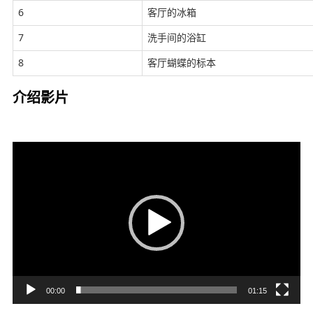
6
客厅的冰箱
7
洗手间的浴缸
8
客厅蝴蝶的标本
介绍影片
视
频
播
放
器
00:00
01:15