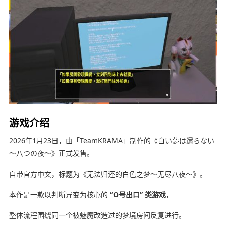
游戏介绍
2026年1月23日，由「TeamKRAMA」制作的《白い夢は還らない
～八つの夜～》正式发售。
自带官方中文，标题为《无法归还的白色之梦～无尽八夜～》。
本作是一款以判断异变为核心的
“O号出口” 类游戏
，
整体流程围绕同一个被魅魔改造过的梦境房间反复进行。