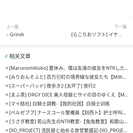
上一篇
下一篇
«
Grindr
[らこりおソフト] イケない！同棲らいふ-[Rakorio Soft] 不好！同居
相关文章
[MarunomiKobo] 夏休み、僕は友達の彼女をNTRした[丸见工房] 暑假期间，我抢走了朋友的女朋友。
[みりおんそふと] 百万引町の境界線な彼女たち【Million Soft】百万引镇边界上的少女们
[スーパーバッド] 夜歩き2-[太坏了] 夜行2
[まふ茶] ORGY DICE 美人母娘とサイの目のゆくえ【Mafucha】狂欢骰子：美丽母女与骰子的命运
[マイ結社] 白騎士調教-【我的社团】白骑士训练
[ベルゼブブ] ナースコール警備員【别西卜】护士呼叫保安
[うさぎ教室] 若山先生のNTR教室-【兔兔教室】和歌山老师的NTR教室
[XO_PROJECT] 流民娘と始める食堂繁盛記-[XO_PROJECT] 与一位难民女孩共同创办成功餐厅的故事